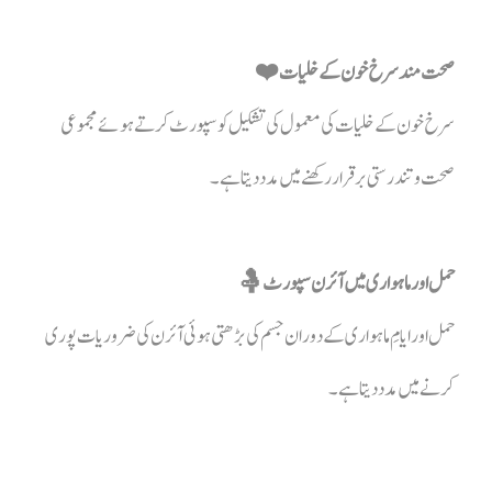
صحت مند سرخ خون کے خلیات ❤️
سرخ خون کے خلیات کی معمول کی تشکیل کو سپورٹ کرتے ہوئے مجموعی
صحت و تندرستی برقرار رکھنے میں مدد دیتا ہے۔
حمل اور ماہواری میں آئرن سپورٹ 🤱
حمل اور ایامِ ماہواری کے دوران جسم کی بڑھتی ہوئی آئرن کی ضروریات پوری
کرنے میں مدد دیتا ہے۔