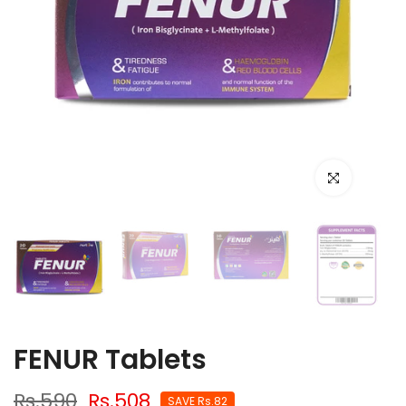
Click to enlarge
FENUR Tablets
Rs.590
Rs.508
SAVE Rs.82