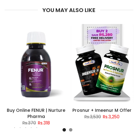
YOU MAY ALSO LIKE
Buy Online FENUR | Nurture
Prosnur + Imeenur M Offer
Pharma
Rs.3,530
Rs.3,250
Rs.370
Rs.318
2 reviews