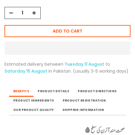
ADD TO CART
Estimated delivery between
Tuesday 11 August
to
Saturday 15 August
in Pakistan. (usually 3-5 working days)
BENEFITS
PRODUCT DETAILS
PRODUCT DIRECTIONS
PRODUCT INGREDIENTS
PRODUCT REGISTRATION
OUR PRODUCT QUALITY
SHIPPING INFORMATION
صحت مند آئرن کی سطح 🩸