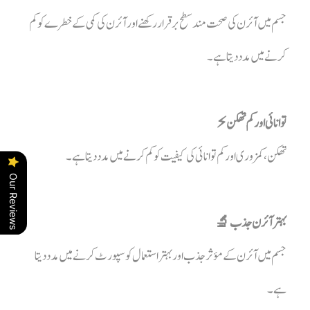
جسم میں آئرن کی صحت مند سطح برقرار رکھنے اور آئرن کی کمی کے خطرے کو کم
کرنے میں مدد دیتا ہے۔
توانائی اور کم تھکن ⚡
تھکن، کمزوری اور کم توانائی کی کیفیت کو کم کرنے میں مدد دیتا ہے۔
Our Reviews
بہتر آئرن جذب 🔬
جسم میں آئرن کے مؤثر جذب اور بہتر استعمال کو سپورٹ کرنے میں مدد دیتا
ہے۔