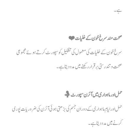
ہے۔
صحت مند سرخ خون کے خلیات ❤️
سرخ خون کے خلیات کی معمول کی تشکیل کو سپورٹ کرتے ہوئے مجموعی
صحت و تندرستی برقرار رکھنے میں مدد دیتا ہے۔
حمل اور ماہواری میں آئرن سپورٹ 🤱
حمل اور ایامِ ماہواری کے دوران جسم کی بڑھتی ہوئی آئرن کی ضروریات پوری
کرنے میں مدد دیتا ہے۔