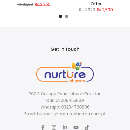
Offer
Rs.3,530
Rs.3,250
Rs.3,920
Rs.2,500
Get in touch
PCSIR College Road Lahore-Pakistan
Call: 03008455669
Whatapp: 03284788886
Email: business@nurturepharma.com.pk