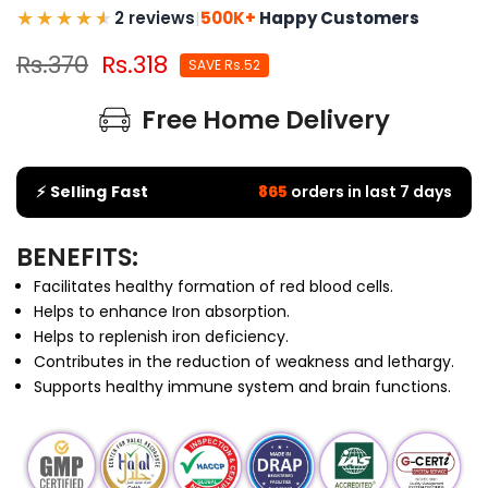
2 reviews
|
500K+
Happy Customers
Rs.370
Rs.318
SAVE Rs.52
Free Home Delivery
⚡ Selling Fast
865
orders in last 7 days
BENEFITS:
Facilitates healthy formation of red blood cells.
Helps to enhance Iron absorption.
Helps to replenish iron deficiency.
Contributes in the reduction of weakness and lethargy.
Supports healthy immune system and brain functions.