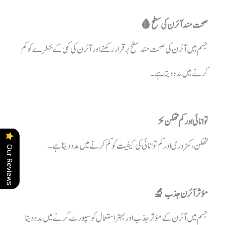
صحت مند آئرن کی سطح 🩸
جسم میں آئرن کی صحت مند سطح برقرار رکھنے اور آئرن کی کمی کے خطرے کو کم
کرنے میں مدد دیتا ہے۔
توانائی اور کم تھکن ⚡
تھکن، کمزوری اور کم توانائی کی کیفیت کو کم کرنے میں مدد دیتا ہے۔
Our Reviews
مؤثر آئرن جذب 🔬
جسم میں آئرن کے مؤثر جذب اور بہتر استعمال کو سپورٹ کرنے میں مدد دیتا